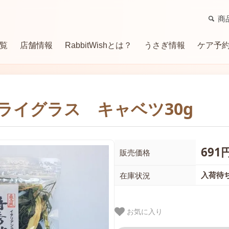
商
覧
店舗情報
RabbitWishとは？
うさぎ情報
ケア予
牧草
サプリメント（補助食）
トイレ・消臭用品
ケージ・ケージ関連商品
グル
ライグラス キャベツ30g
ハウス・マット
サークル
季節商品・便利用品
691
販売価格
入荷待
在庫状況
お気に入り