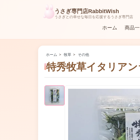
うさぎ専門店RabbitWish
うさぎとの幸せな毎日を応援するうさぎ専門店
ホーム
商品一
ラビットフード（ペレット）
食器・牧草入れ・給水器
ホーム
>
牧草
>
その他
特秀牧草イタリアン
おもちゃ
ハーネス