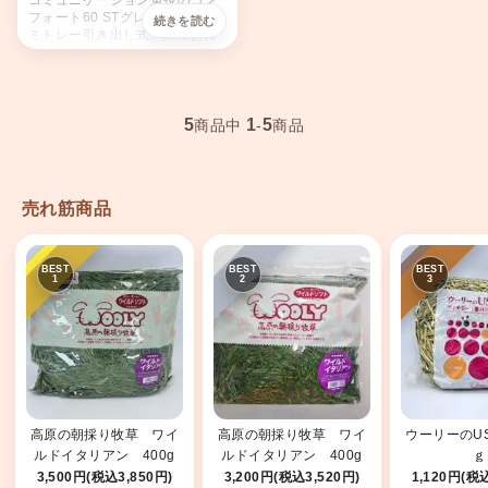
コミュニケーション重視のコン
フォート60 STグレード！床ア
ミトレー引き出し式、簡単お掃
除＆頑丈鉄製、使いやすい小窓
や扉、見た目の美しさも抜群！
5
1
5
商品中
-
商品
売れ筋商品
高原の朝採り牧草 ワイ
高原の朝採り牧草 ワイ
ウーリーのUS
ルドイタリアン 400g
ルドイタリアン 400g
ｇ
2025
2026
3,500円(税込3,850円)
3,200円(税込3,520円)
1,120円(税込