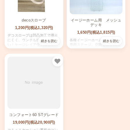
decoスロープ
イージーホーム用 メッシュ
デッキ
1,200円(税込1,320円)
1,650円(税込1,815円)
デコスロープは凹凸加工で滑り
にくく、ウンチも挟まりにく
各種イージーホームに合わせた
い！ケージレイアウトにもケー
専用ステージ。空間を上手に活
ジ入口のスロープとしても最
用。取り付け簡単。サイズ：
適。天然木の自然な色合いが魅
W130×D450(mm)
力。フックとウッドネジで固定
可能。キューブハウスやロフト
お気に入り
にも取り付け可能。
コンフォート60 STグレード
19,000円(税込20,900円)