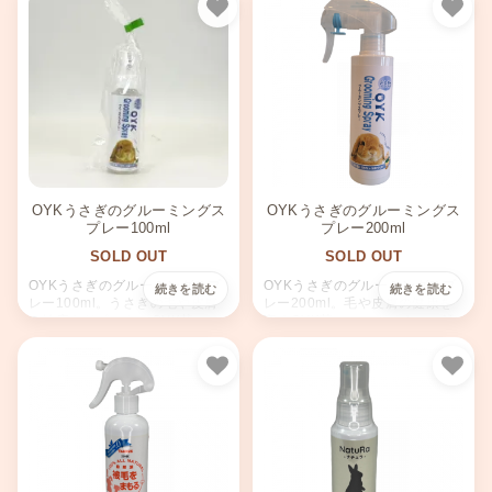
お気に入り
お気
OYKうさぎのグルーミングス
OYKうさぎのグルーミングス
プレー100ml
プレー200ml
SOLD OUT
SOLD OUT
OYKうさぎのグルーミングスプ
OYKうさぎのグルーミングスプ
レー100ml。うさぎの毛や皮膚
レー200ml。毛や皮膚の健康を
の健康をサポート。OYK菌とユ
守るOYK菌とユッカエキス。汚
ッカエキスが汚れを分解。ビタ
れを浮かび上がらせ、ビタミン
ミンでうるおいもキープ。バリ
でうるおいを。健康な毛をキー
ア効果で安全に使用可能。使い
プ。
お気に入り
お気
方簡単。