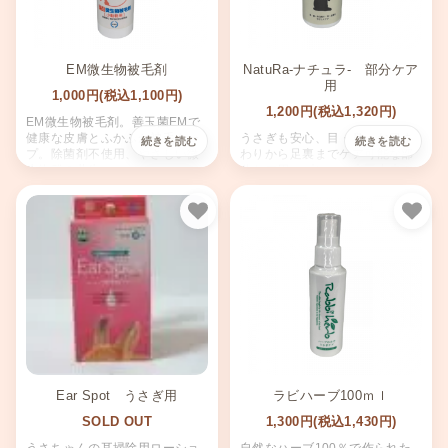
EM微生物被毛剤
NatuRa-ナチュラ- 部分ケア
用
1,000円(税込1,100円)
1,200円(税込1,320円)
EM微生物被毛剤。善玉菌EMで
健康な皮膚とふかふか被毛キー
うさぎも安心、目・鼻・お口ま
プ。除菌剤不使用、やさしい微
わりから足裏までケア可能な部
生物群の共生。
分ケア用スプレー。大豆由来の
天然成分で除菌・汚れ落とし・
ニオイケア・保湿・コーティン
グを実現。使いやすく香りも優
お気に入り
お気
しい。
Ear Spot うさぎ用
ラビハーブ100ｍｌ
SOLD OUT
1,300円(税込1,430円)