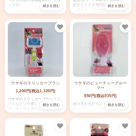
うさちゃんの耳掃除用ローショ
自然なハーブ100％で作られた
ンです。
安全なうさぎ用虫除け剤。レモ
ングラス・ユーカリ・ミント配
合の天然成分で、弱酸性で
100ml。使い方簡単で2〜3日の
効果が持続。容器を振って使
用。
お気に入り
お気
ウサギのスリッカーブラシ
ウサギのビューティーグルー
マー
1,200円(税込1,320円)
850円(税込935円)
ウサギのスリッカーブラシ！ソ
フトなピンで優しくブラッシン
抜け毛を気持ちよく取り去りま
グ。抜け毛を細かく除去。掃除
す。
グシ付きでお手入れ簡単。滑り
にくいラバーグリップ。抗菌剤
配合。小さなペットのための理
想的なグルーミンググッズ。
お気に入り
お気