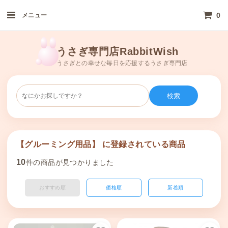
0
メニュー
うさぎ専門店RabbitWish
うさぎとの幸せな毎日を応援するうさぎ専門店
検索
【グルーミング用品】 に登録されている商品
10
件の商品が見つかりました
おすすめ順
価格順
新着順