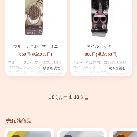
ウルトラグルーマーミニ
ネイルカッター
850円(税込935円)
880円(税込968円)
ウルトラグルーマーミニ。ねば
爪のケアは大切。コンパクトな
りのあるブラシで被毛飛び散ら
ネイルカッター。
ず、手になじむ形状。表面、根
W55xD15xH85mm。
元の抜け毛も除去。ペットとの
美容タイムをより楽しく。
10
1
10
商品中
-
商品
売れ筋商品