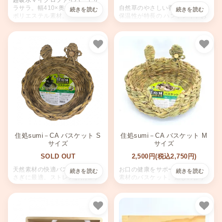
超吸水マイクロファイバーでサ
ラサラ。幅410×奥行410mm。
自然草のやさしい香りと通気性
ポリエステル素材。
保温性が特長の ハンドメイドお
うち。陰干しで清潔に保ち快適
に過ごす。サイズ:
35×25×23cm素材: カイザ草、
ヤシの葉
お気に入り
お気
住処sumi－CA バスケット S
住処sumi－CA バスケット M
サイズ
サイズ
SOLD OUT
2,500円(税込2,750円)
天然素材の快適バスケット！う
お口の健康をサポートする自然
さぎに最適。ストレス解消＆リ
素材のバスケット。癒しの香り
ラックス効果。環境に優しく、
でリラックス、うさぎやモルモ
手作り仕様。使い勝手も◎。
ットに最適。環境にやさしいハ
ンドメイド仕様。
お気に入り
お気