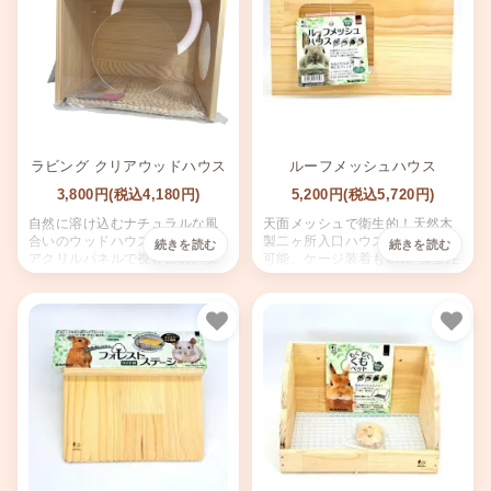
ラビング クリアウッドハウス
ルーフメッシュハウス
3,800円(税込4,180円)
5,200円(税込5,720円)
自然に溶け込むナチュラルな風
天面メッシュで衛生的！天然木
合いのウッドハウス。クリアな
製二ヶ所入口ハウス。取り外し
アクリルパネルで視界良好。安
可能、ケージ装着もOK。安全注
心の天然素材＆かじり安いとう
意事項記載あり。
もろこしマット付き。組立簡
単。
お気に入り
お気