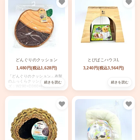
お気に入り
お気
どんぐりのクッション
とびばこハウスL
1,480円(税込1,628円)
3,240円(税込3,564円)
「どんぐりのクッション」布製
のふっくらクッション。サイ
ズ：W290×D360×H20(mm)。
贅沢な寛ぎ。
お気に入り
お気