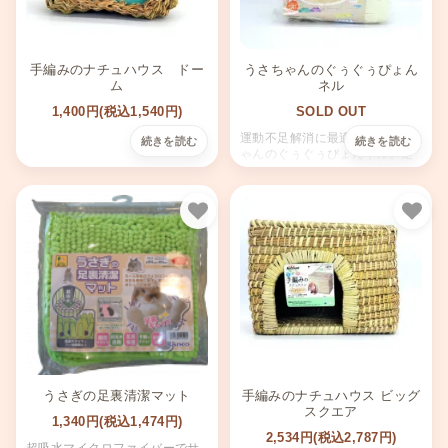
手編みのナチュハウス ドー
うさちゃんのぐぅぐぅぴょん
ム
ネル
1,400円(税込1,540円)
SOLD OUT
運動不足解消に最適な！うさち
ゃんのぐぅぐぅぴょんネル。走
り抜けたり、ぴょこっと顔を出
したり。着脱可能、コンパクト
収納も可能。手洗いOKの清潔設
計。
お気に入り
お気
うさぎの足裏清潔マット
手編みのナチュハウス ビッグ
スクエア
1,340円(税込1,474円)
2,534円(税込2,787円)