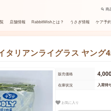
商
覧
店舗情報
RabbitWishとは？
うさぎ情報
ケア予
牧草
サプリメント（補助食）
トイレ・消臭用品
ケージ・ケージ関連商品
グル
タリアンライグラス ヤング450g
ハウス・マット
サークル
季節商品・便利用品
4,00
販売価格
入荷待
在庫状況
お気に入り