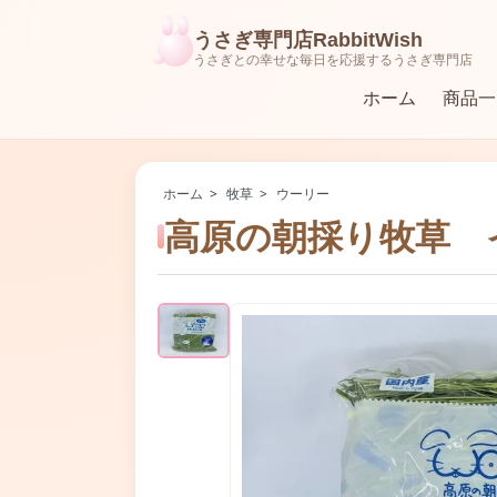
うさぎ専門店RabbitWish
うさぎとの幸せな毎日を応援するうさぎ専門店
ホーム
商品一
ラビットフード（ペレット）
食器・牧草入れ・給水器
ホーム
>
牧草
>
ウーリー
高原の朝採り牧草 イ
おもちゃ
ハーネス