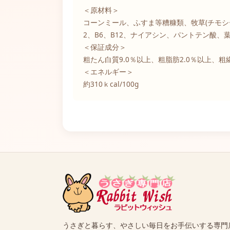
＜原材料＞
コーンミール、ふすま等糟糠類、牧草(チモシ
2、B6、B12、ナイアシン、パントテン酸、
＜保証成分＞
粗たん白質9.0％以上、粗脂肪2.0％以上、粗繊
＜エネルギー＞
約310ｋcal/100g
うさぎと暮らす、やさしい毎日をお手伝いする専門