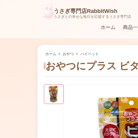
うさぎ専門店RabbitWish
うさぎとの幸せな毎日を応援するうさぎ専門店
ホーム
商品一
ラビットフード（ペレット）
食器・牧草入れ・給水器
ホーム
>
おやつ
>
ハイペット
おやつにプラス ビタミ
おもちゃ
ハーネス