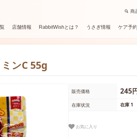
商
覧
店舗情報
RabbitWishとは？
うさぎ情報
ケア予
牧草
サプリメント（補助食）
トイレ・消臭用品
ケージ・ケージ関連商品
グル
ンC 55g
ハウス・マット
サークル
季節商品・便利用品
245
販売価格
在庫 1
在庫状況
お気に入り