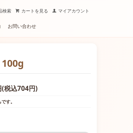
品検索
カートを見る
マイアカウント
約
お問い合わせ
おやつ
ーミング用品
00g
キャリー
円(税込704円)
ちです。