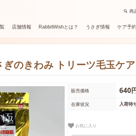
商
覧
店舗情報
RabbitWishとは？
うさぎ情報
ケア予
牧草
サプリメント（補助食）
トイレ・消臭用品
ケージ・ケージ関連商品
グル
さぎのきわみ トリーツ毛玉ケア 1
ハウス・マット
サークル
季節商品・便利用品
640
販売価格
入荷待
在庫状況
お気に入り