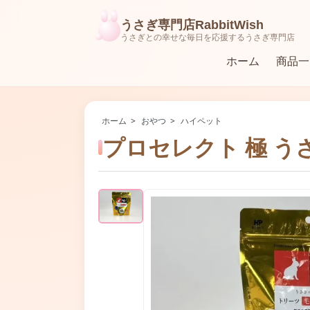
うさぎ専門店RabbitWish
うさぎとの幸せな毎日を応援するうさぎ専門店
ホーム
商品一
ラビットフード（ペレット）
食器・牧草入れ・給水器
ホーム
>
おやつ
>
ハイペット
プロセレクト 極 う
おもちゃ
ハーネス