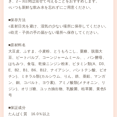
き、2～3日間は混ぜて与えることをおすすめします。
○いつも新鮮な飲み水を忘れずにご用意ください。
■保存方法
○直射日光を避け、湿気の少ない場所に保存してください。
○幼児・子供の手の届かない場所へ保存してください。
■原材料名
大豆皮、ふすま、小麦粉、とうもろこし、粟糖、脱脂大
豆、ビートパルプ、コーンジャームミール、、パン酵母、
はちみつ、食塩、乾燥ニンジン粉末、ビタミン類(A、D3、
E、B2、B1、B6、B12、ナイアシン、パントテン酸、ビオ
チン)、ミネラル類(カルシウム、りん、鉄、亜鉛、マンガ
ン、銅、コバルト、ヨウ素)、アミノ酸類(メチオニン、リ
ジン)、オリゴ糖、ユッカ抽出物、乳酸菌、枯草菌、黄色5
号
■保証成分
たんぱく質 16.0％以上