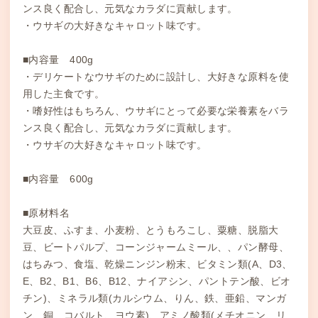
ンス良く配合し、元気なカラダに貢献します。
・ウサギの大好きなキャロット味です。
■内容量 400g
・デリケートなウサギのために設計し、大好きな原料を使
用した主食です。
・嗜好性はもちろん、ウサギにとって必要な栄養素をバラ
ンス良く配合し、元気なカラダに貢献します。
・ウサギの大好きなキャロット味です。
■内容量 600g
■原材料名
大豆皮、ふすま、小麦粉、とうもろこし、粟糖、脱脂大
豆、ビートパルプ、コーンジャームミール、、パン酵母、
はちみつ、食塩、乾燥ニンジン粉末、ビタミン類(A、D3、
E、B2、B1、B6、B12、ナイアシン、パントテン酸、ビオ
チン)、ミネラル類(カルシウム、りん、鉄、亜鉛、マンガ
ン、銅、コバルト、ヨウ素)、アミノ酸類(メチオニン、リ