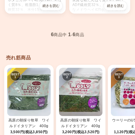
ボタニカルヘイ425gは粗たんぱ
良質な粗たんぱく質7％と高い
く質8％、粗脂肪1.5％、ADF繊
ADF繊維質32％。オーガニック
維質32％、水分15％。高品質で
なメドウヘイ425g。ナチュラル
バランスの取れた栄養価が魅
な栄養を提供。
力。
6
1
6
商品中
-
商品
売れ筋商品
高原の朝採り牧草 ワイ
高原の朝採り牧草 ワイ
ウーリーのUS
ルドイタリアン 400g
ルドイタリアン 400g
ｇ
2025
2026
3,500円(税込3,850円)
3,200円(税込3,520円)
1,120円(税込