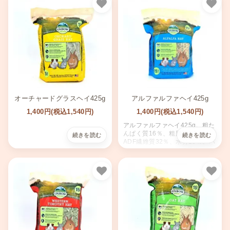
お気に入り
お気
オーチャードグラスヘイ425g
アルファルファヘイ425g
1,400円(税込1,540円)
1,400円(税込1,540円)
アルファルファヘイ425g。粗た
んぱく質16％、粗脂肪1.5％、
ADF繊維質32％、水分15％。バ
ランスの取れた栄養で愛馬をサ
ポート。
お気に入り
お気