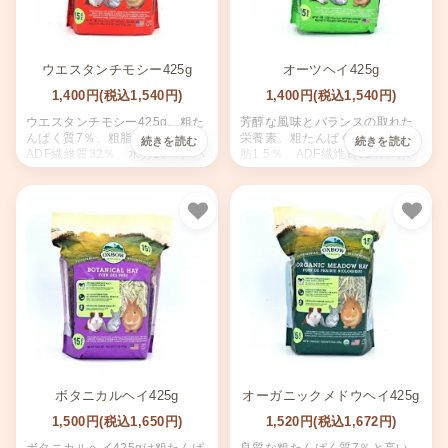
ウエスタンチモシー425g
オーツヘイ425g
1,400円(税込1,540円)
1,400円(税込1,540円)
ウエスタンチモシー425g。粗た
芳醇な風味とバランスの取れた
んぱく質7％、粗脂肪1.5％、
栄養素。粗たんぱく質7％、粗脂
ADF繊維質32％、水分15％。バ
肪1.5％、ADF繊維質32％、水
ランスの取れた栄養で愛犬をサ
分15％。オーツヘイ425g。
ポート。
お気に入り
お気
ボタニカルヘイ425g
オーガニックメドウヘイ425g
1,500円(税込1,650円)
1,520円(税込1,672円)